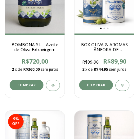
BOMBONA 5L – Azeite
BOX OLIVA & AROMAS
de Oliva Extravirgem
– ÂNFORA DE
CERÂMICA 250ML
R$720,00
R$89,90
R$99,90
2
x de
R$360,00
sem juros
2
x de
R$44,95
sem juros
9
%
OFF