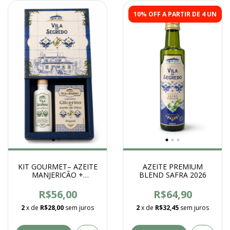
10% OFF A PARTIR DE 4 UN
AZEITE PREMIUM
KIT GOURMET– AZEITE
BLEND SAFRA 2026
MANJERICÃO +
SABONETE
GLICERINADO
R$64,90
R$56,00
2
x de
R$32,45
sem juros
2
x de
R$28,00
sem juros