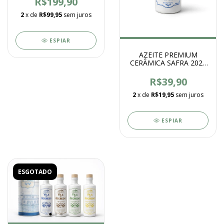
R$199,90
BLEND 250ML
2
x de
R$99,95
sem juros
ESPIAR
AZEITE PREMIUM
CERÂMICA SAFRA 2026
- 100ml
R$39,90
2
x de
R$19,95
sem juros
ESPIAR
ESGOTADO