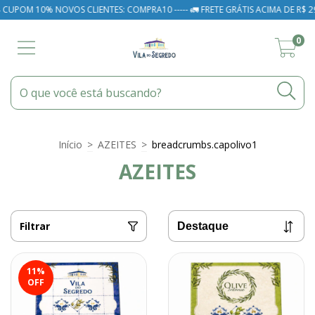
 10% NOVOS CLIENTES: COMPRA10 ----- 🚛 FRETE GRÁTIS ACIMA DE R$ 299,00 SU
0
Início
>
AZEITES
>
breadcrumbs.capolivo1
AZEITES
Filtrar
11
%
OFF