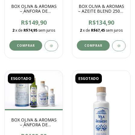
BOX OLIVA & AROMAS
BOX OLIVA & AROMAS
– ÂNFORA DE
– AZEITE BLEND 250ml
CERÂMICA 250ML +
+ AROMATIZADOR DE
CREME MÃOS E PÉS
AMBIENTES 250ml
R$149,90
R$134,90
100G
2
x de
R$74,95
sem juros
2
x de
R$67,45
sem juros
ESGOTADO
ESGOTADO
BOX OLIVA & AROMAS
– ÂNFORA DE
CERÂMICA 100ML e
250ML + AZEITE